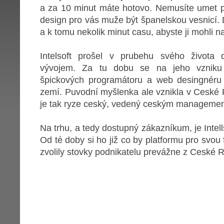
a za 10 minut máte hotovo. Nemusíte umet 
design pro vás muže být španelskou vesnicí. Du
a k tomu nekolik minut casu, abyste ji mohli na
Intelsoft prošel v prubehu svého života
vývojem. Za tu dobu se na jeho vzniku 
špickových programátoru a web desingnéru
zemí. Puvodní myšlenka ale vznikla v Ceské R
je tak ryze ceský, vedený ceským manageme
Na trhu, a tedy dostupný zákazníkum, je Intell
Od té doby si ho již co by platformu pro svou 
zvolily stovky podnikatelu prevážne z Ceské R