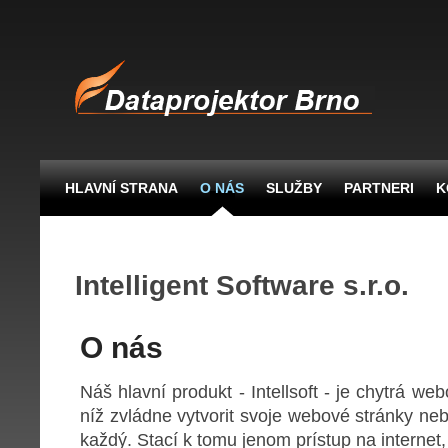
HLAVNÍ STRANA
O NÁS
SLUŽBY
PARTNERI
K
Intelligent Software s.r.o.
O nás
Náš hlavní produkt - Intellsoft - je chytrá we
níž zvládne vytvorit svoje webové stránky ne
každý. Stací k tomu jenom prístup na internet,